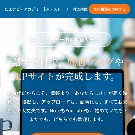
たまナビ・アカデミー
| 素・ストーリー対談動画
無料相談を予約する
素・ストーリー対談動画サービス
話すだけで、
動画ブログ
や
LPサイト
が完成します。
AI時代だからこそ、情報より「あなたらしさ」が届く時
代へ。撮影も、アップロードも、記事化も、すべておま
かせで大丈夫です。NoteもYouTubeも、始めていても・
まだでも、どちらでも歓迎します。