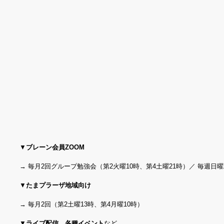
▼
ブレーン会員ZOOM
→ 毎月2回グループ勉強会（第2火曜10時、第4土曜21時）／ 毎週日曜Z
▼
たまプラーザ地域向け
→ 毎月2回（第2土曜13時、第4月曜10時）
▼
ライブ配信、各種イベント
など