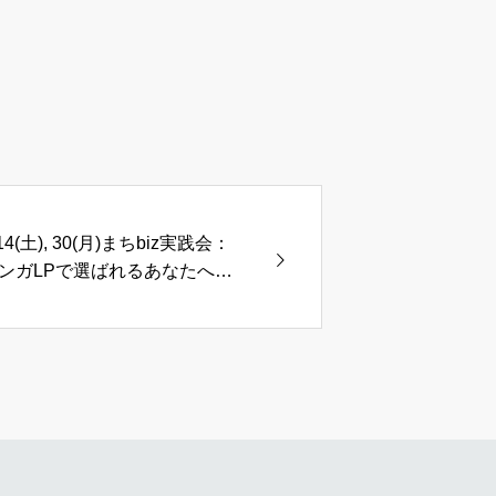
/14(土), 30(月)まちbiz実践会：
ンガLPで選ばれるあなたへ！
応率UPのための実践会＋個別
ポート付き