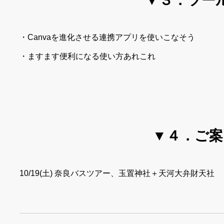
▼３．ツー
・Canvaを進化させる連携アプリを使いこなそう
・ますます便利になる使い方あれこれ
▼４．ご案
10/19(土) 奈良バスツアー、玉置神社＋天河大弁財天社