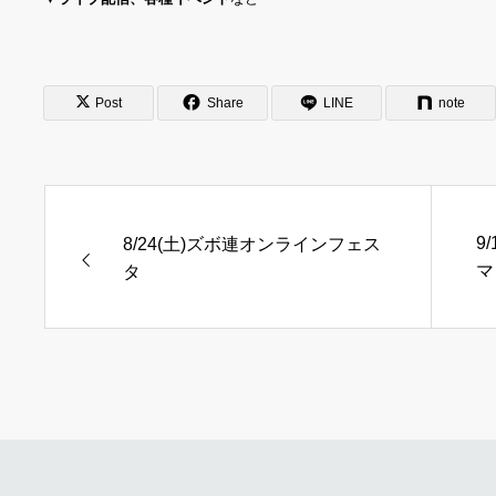
Post
Share
LINE
note
9
8/24(土)ズボ連オンラインフェス
マ
タ
反
サ