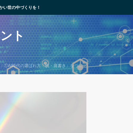
かい世の中づくりを！
ベント
時代の選ばれ方「脱・肩書き」をつくる ／ ②Canvaの連携アプリを使いこなそう