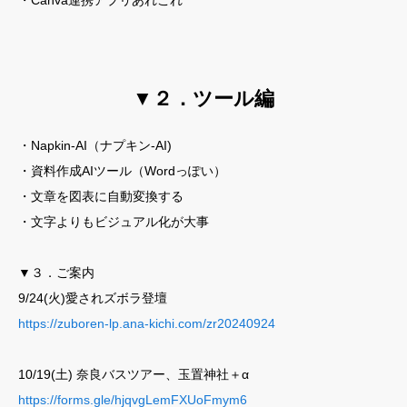
・Canva連携アプリあれこれ
LINE公式
プライバシーポリシー
▼２．ツール編
特定商品取引法についての表記
・Napkin-AI（ナプキン-AI)
・資料作成AIツール（Wordっぽい）
・文章を図表に自動変換する
・文字よりもビジュアル化が大事
▼３．ご案内
9/24(火)愛されズボラ登壇
https://zuboren-lp.ana-kichi.com/zr20240924
10/19(土) 奈良バスツアー、玉置神社＋α
https://forms.gle/hjqvgLemFXUoFmym6