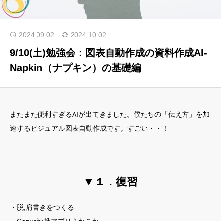
トップ
2024.09.02
2024.10.02
代表挨拶
9/10(土)勉強会：図表自動作成の資料作成AI-
Napkin（ナプキン）の基礎編
サービス
講座・イベント情報
ブログ
またまた便利すぎるAIが出てきました。僕たちの「伝え方」を加
お客様・受講者様の声
速するビジュアル図表自動作成です。すごい・・！
お問い合わせ
ブレーンラボ
なんくるないさーラボ
▼１．復習
カレンダー
・脱,肩書きをつくる
メール会員登録