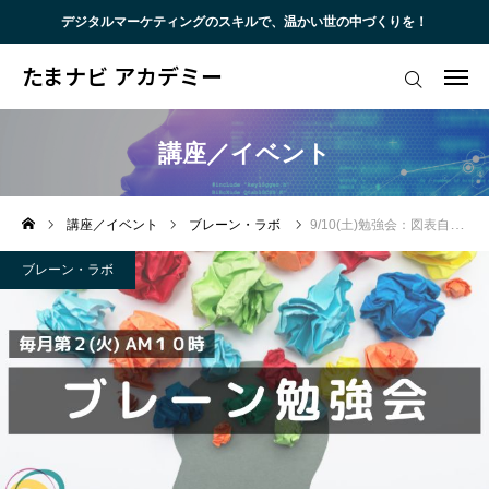
デジタルマーケティングのスキルで、温かい世の中づくりを！
たまナビ アカデミー
たまナビ アカデミー
メール会員登録
トップ
講座／イベント
代表挨拶
講座／イベント
ブレーン・ラボ
9/10(土)勉強会：図表自動作成の資料作成AI-Napkin（ナプキン）の基礎編
サービス
ブレーン・ラボ
講座・イベント
ブログ
お客様・受講者様の声
お問い合わせ