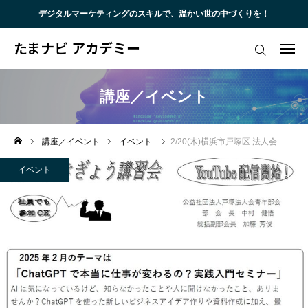
デジタルマーケティングのスキルで、温かい世の中づくりを！
たまナビ アカデミー
たまナビ アカデミー
メール会員登録
トップ
講座／イベント
代表挨拶
講座／イベント
イベント
2/20(木)横浜市戸塚区 法人会むけChatGPT実践入門セミナー
サービス
イベント
講座・イベント
ブログ
お客様・受講者様の声
お問い合わせ