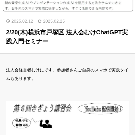
トップ
2025.02.12
2025.02.25
代表挨拶
2/20(木)横浜市戸塚区 法人会むけChatGPT実
践入門セミナー
サービス
講座・イベント情報
ブログ
法人会経営者むけにです。参加者さんご自身のスマホで実践タイ
お客様・受講者様の声
ムもあります。
お問い合わせ
ブレーンラボ
なんくるないさーラボ
カレンダー
メール会員登録