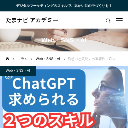
デジタルマーケティングのスキルで、温かい世の中づくりを！
たまナビ アカデミー
たまナビ アカデミー
メール会員登録
トップ
Web・SNS・AI
代表挨拶
コラム
Web・SNS・AI
発想力と質問力の重要性：ChatGPTを使う前に身につけるべきスキル
サービス
Web・SNS・AI
講座・イベント
ブログ
お客様・受講者様の声
お問い合わせ