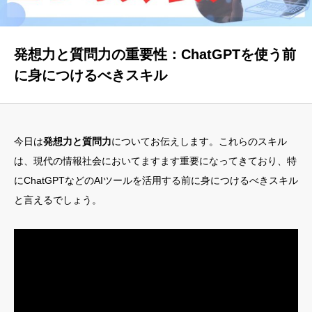
トップ
発想力と質問力の重要性：ChatGPTを使う前
代表挨拶
に身につけるべきスキル
サービス
講座・イベント情報
今日は
発想力と質問力
についてお伝えします。これらのスキル
ブログ
は、現代の情報社会においてますます重要になってきており、特
お客様・受講者様の声
にChatGPTなどのAIツールを活用する前に身につけるべきスキル
と言えるでしょう。
お問い合わせ
ブレーンラボ
なんくるないさーラボ
カレンダー
メール会員登録